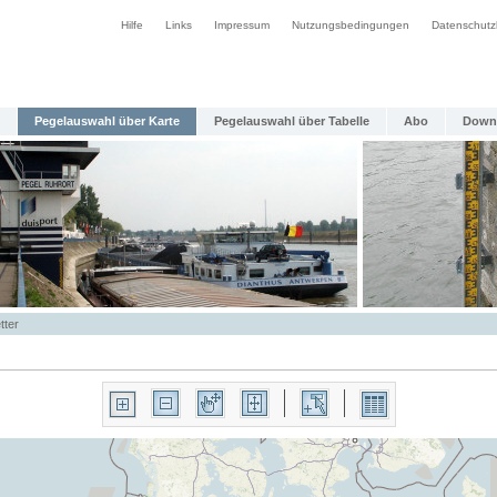
Hilfe
Links
Impressum
Nutzungsbedingungen
Datenschutz
Pegelauswahl über Karte
Pegelauswahl über Tabelle
Abo
Down
tter