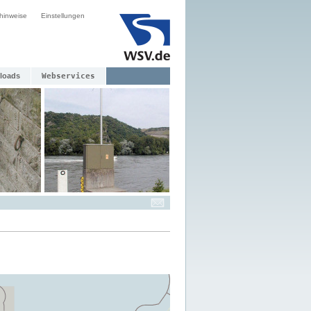
hinweise
Einstellungen
loads
Webservices