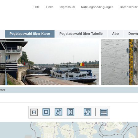
Hilfe
Links
Impressum
Nutzungsbedingungen
Datenschutz
Pegelauswahl über Karte
Pegelauswahl über Tabelle
Abo
Down
tter