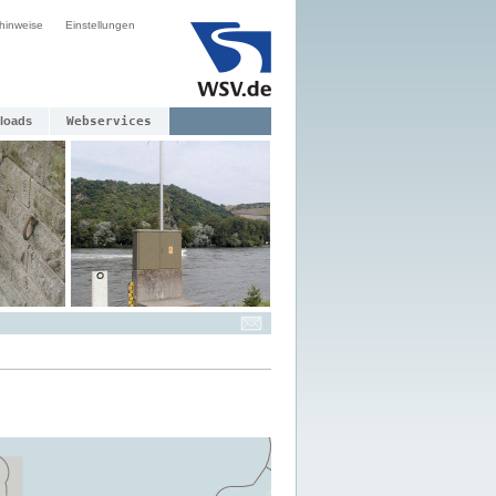
hinweise
Einstellungen
loads
Webservices