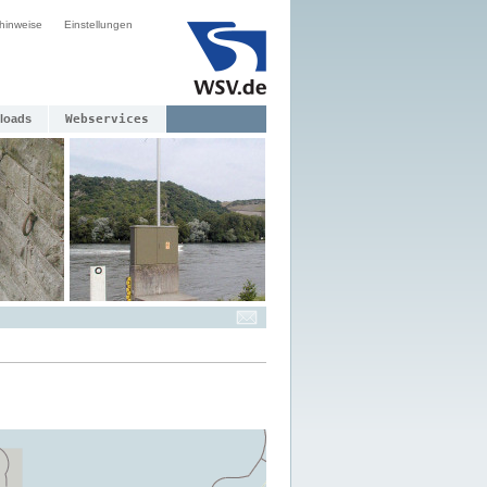
hinweise
Einstellungen
loads
Webservices