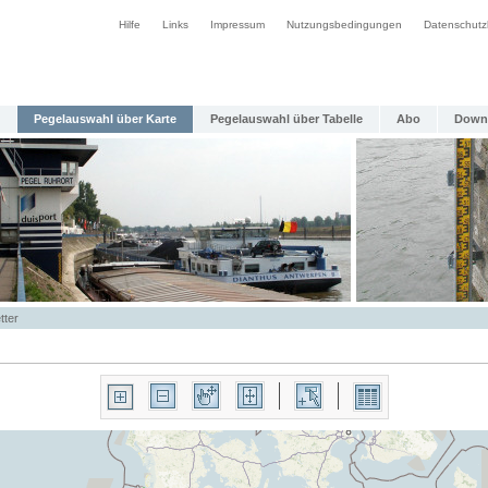
Hilfe
Links
Impressum
Nutzungsbedingungen
Datenschutz
Pegelauswahl über Karte
Pegelauswahl über Tabelle
Abo
Down
tter