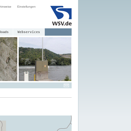
hinweise
Einstellungen
loads
Webservices