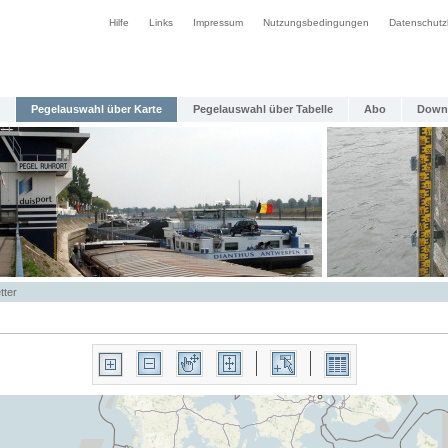
Hilfe
Links
Impressum
Nutzungsbedingungen
Datenschutz
Pegelauswahl über Karte
Pegelauswahl über Tabelle
Abo
Down
tter