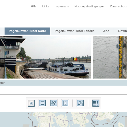
Hilfe
Links
Impressum
Nutzungsbedingungen
Datenschutz
Pegelauswahl über Karte
Pegelauswahl über Tabelle
Abo
Down
tter