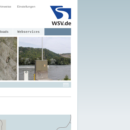
hinweise
Einstellungen
loads
Webservices