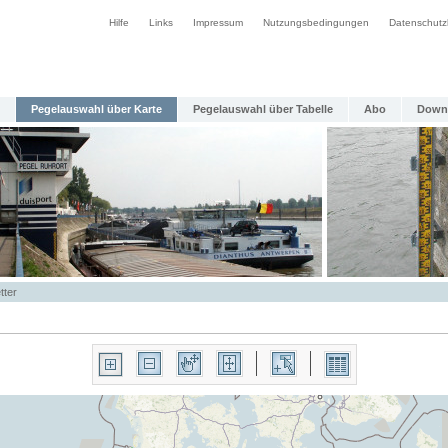
Hilfe
Links
Impressum
Nutzungsbedingungen
Datenschutz
Pegelauswahl über Karte
Pegelauswahl über Tabelle
Abo
Down
tter