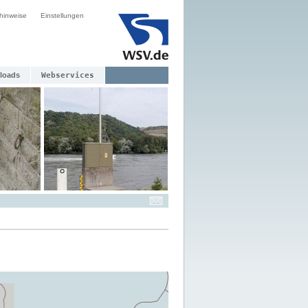
hinweise
Einstellungen
loads
Webservices