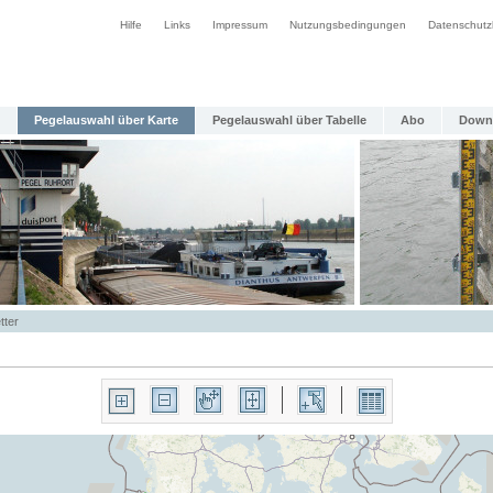
Hilfe
Links
Impressum
Nutzungsbedingungen
Datenschutz
Pegelauswahl über Karte
Pegelauswahl über Tabelle
Abo
Down
tter