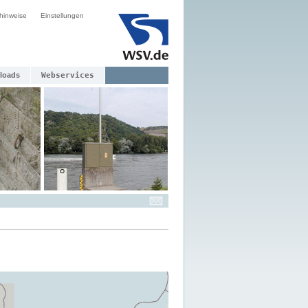
hinweise
Einstellungen
loads
Webservices