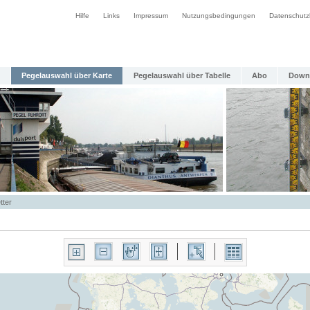
Hilfe
Links
Impressum
Nutzungsbedingungen
Datenschutz
Pegelauswahl über Karte
Pegelauswahl über Tabelle
Abo
Down
tter