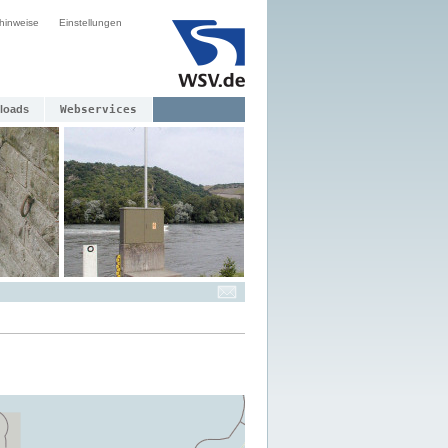
hinweise
Einstellungen
loads
Webservices