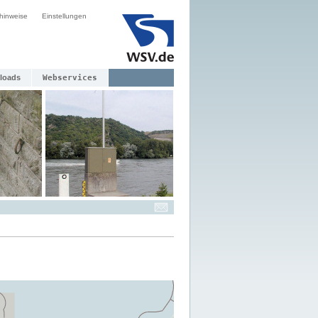
hinweise
Einstellungen
loads
Webservices