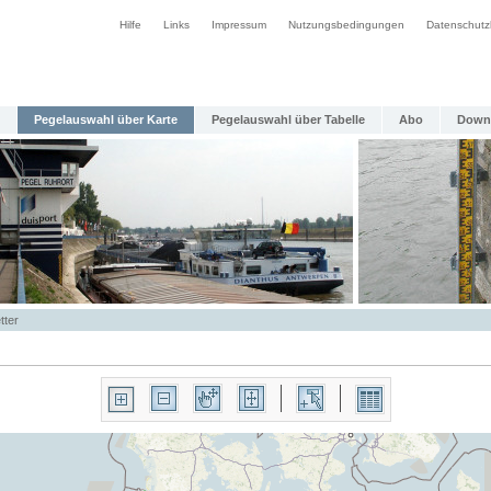
Hilfe
Links
Impressum
Nutzungsbedingungen
Datenschutz
Pegelauswahl über Karte
Pegelauswahl über Tabelle
Abo
Down
tter