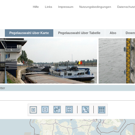
Hilfe
Links
Impressum
Nutzungsbedingungen
Datenschutz
Pegelauswahl über Karte
Pegelauswahl über Tabelle
Abo
Down
tter