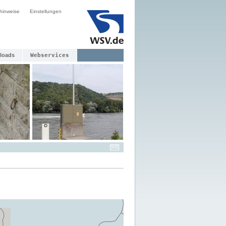
hinweise
Einstellungen
loads
Webservices