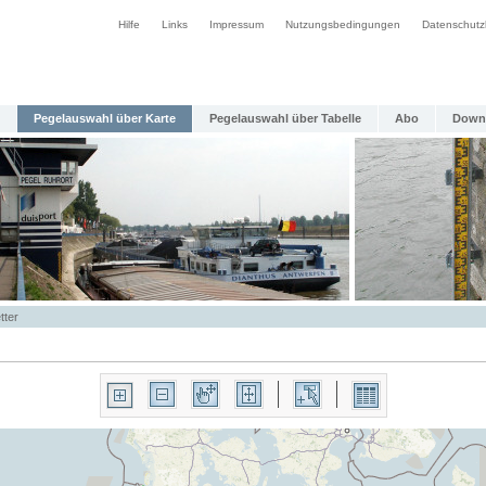
Hilfe
Links
Impressum
Nutzungsbedingungen
Datenschutz
Pegelauswahl über Karte
Pegelauswahl über Tabelle
Abo
Down
tter