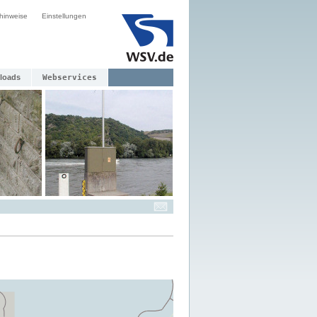
hinweise
Einstellungen
loads
Webservices