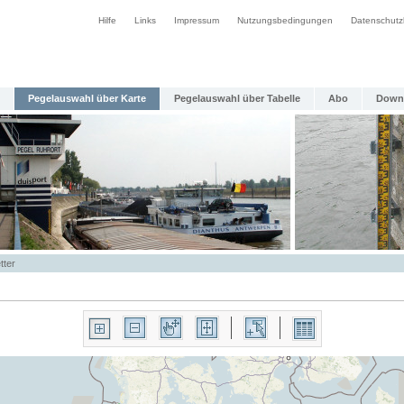
Hilfe
Links
Impressum
Nutzungsbedingungen
Datenschutz
Pegelauswahl über Karte
Pegelauswahl über Tabelle
Abo
Down
tter