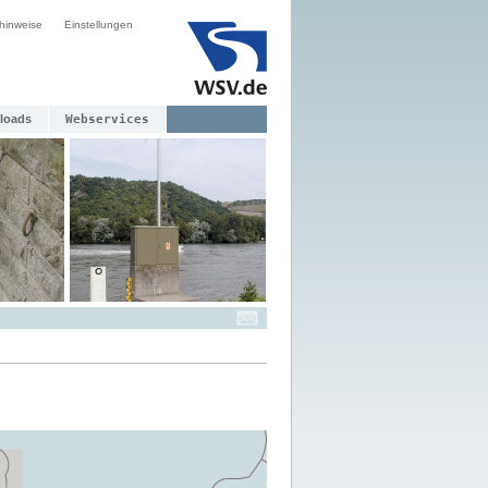
hinweise
Einstellungen
loads
Webservices