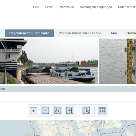
Hilfe
Links
Impressum
Nutzungsbedingungen
Datenschutz
Pegelauswahl über Karte
Pegelauswahl über Tabelle
Abo
Down
tter