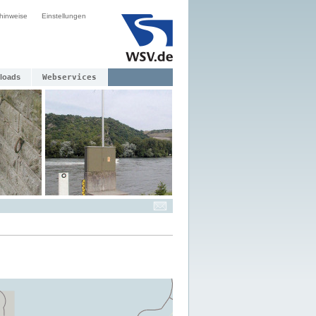
hinweise
Einstellungen
loads
Webservices