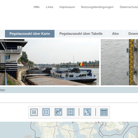
Hilfe
Links
Impressum
Nutzungsbedingungen
Datenschutz
Pegelauswahl über Karte
Pegelauswahl über Tabelle
Abo
Down
tter