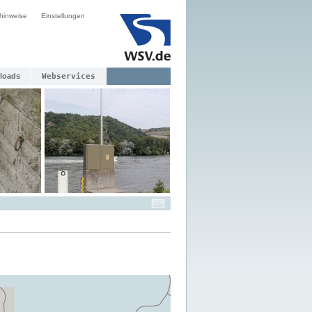
hinweise
Einstellungen
loads
Webservices