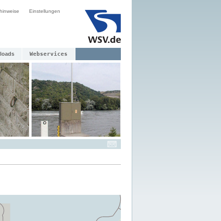
hinweise
Einstellungen
loads
Webservices