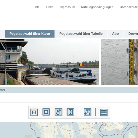
Hilfe
Links
Impressum
Nutzungsbedingungen
Datenschutz
Pegelauswahl über Karte
Pegelauswahl über Tabelle
Abo
Down
tter