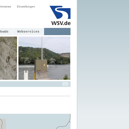
hinweise
Einstellungen
loads
Webservices