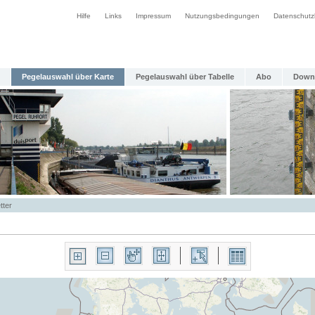
Hilfe
Links
Impressum
Nutzungsbedingungen
Datenschutz
Pegelauswahl über Karte
Pegelauswahl über Tabelle
Abo
Down
tter