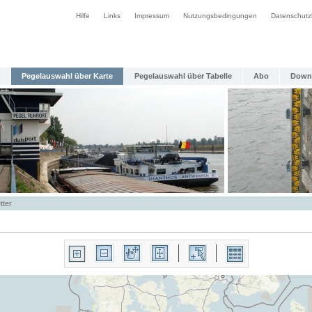
Hilfe
Links
Impressum
Nutzungsbedingungen
Datenschutz
Pegelauswahl über Karte
Pegelauswahl über Tabelle
Abo
Down
tter