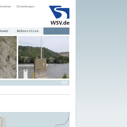
hinweise
Einstellungen
loads
Webservices