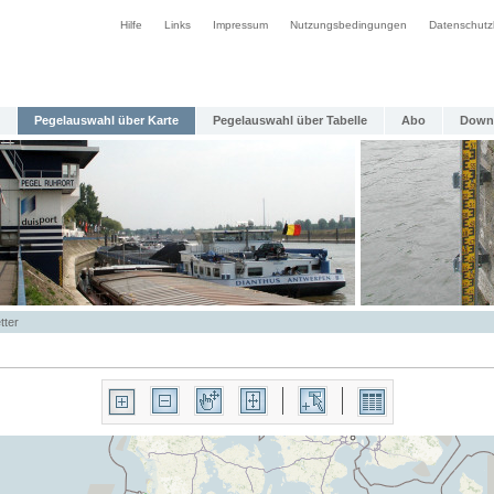
Hilfe
Links
Impressum
Nutzungsbedingungen
Datenschutz
Pegelauswahl über Karte
Pegelauswahl über Tabelle
Abo
Down
tter