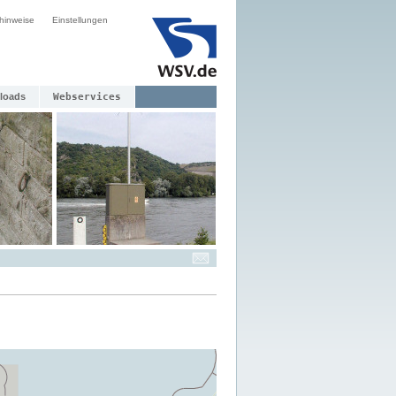
hinweise
Einstellungen
loads
Webservices