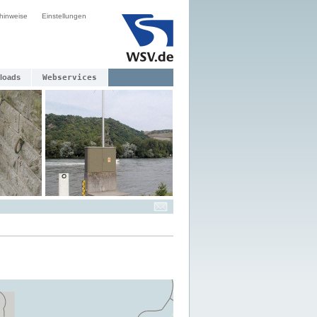
hinweise
Einstellungen
loads
Webservices