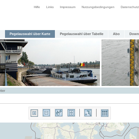
Hilfe
Links
Impressum
Nutzungsbedingungen
Datenschutz
Pegelauswahl über Karte
Pegelauswahl über Tabelle
Abo
Down
tter