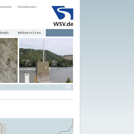
hinweise
Einstellungen
loads
Webservices