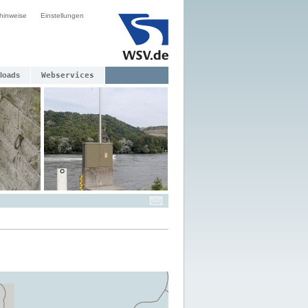
hinweise
Einstellungen
loads
Webservices