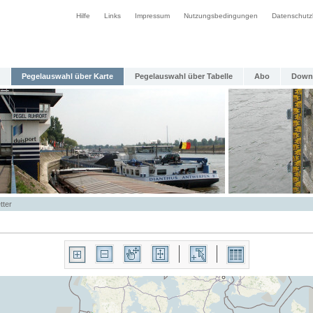
Hilfe
Links
Impressum
Nutzungsbedingungen
Datenschutz
Pegelauswahl über Karte
Pegelauswahl über Tabelle
Abo
Down
tter