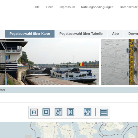
Hilfe
Links
Impressum
Nutzungsbedingungen
Datenschutz
Pegelauswahl über Karte
Pegelauswahl über Tabelle
Abo
Down
tter