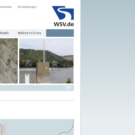
hinweise
Einstellungen
loads
Webservices