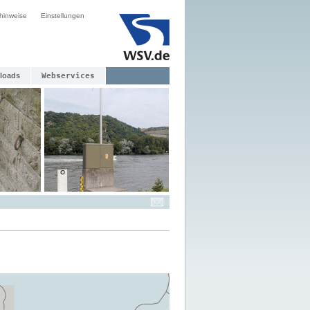
hinweise
Einstellungen
loads
Webservices