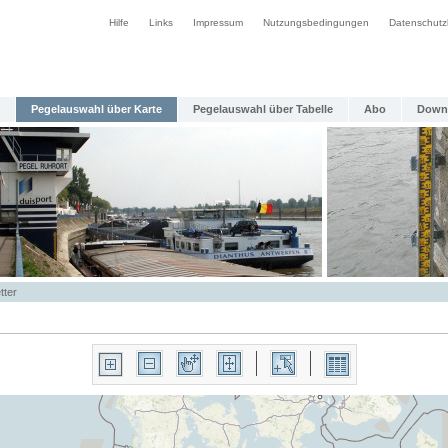
Hilfe
Links
Impressum
Nutzungsbedingungen
Datenschutz
Pegelauswahl über Karte
Pegelauswahl über Tabelle
Abo
Down
tter