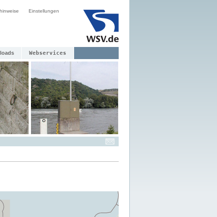
hinweise
Einstellungen
loads
Webservices