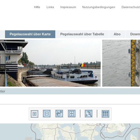
Hilfe
Links
Impressum
Nutzungsbedingungen
Datenschutz
Pegelauswahl über Karte
Pegelauswahl über Tabelle
Abo
Down
tter