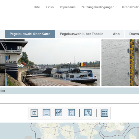
Hilfe
Links
Impressum
Nutzungsbedingungen
Datenschutz
Pegelauswahl über Karte
Pegelauswahl über Tabelle
Abo
Down
tter