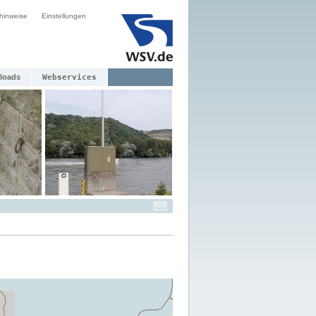
hinweise
Einstellungen
loads
Webservices