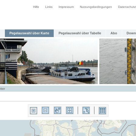
Hilfe
Links
Impressum
Nutzungsbedingungen
Datenschutz
Pegelauswahl über Karte
Pegelauswahl über Tabelle
Abo
Down
tter