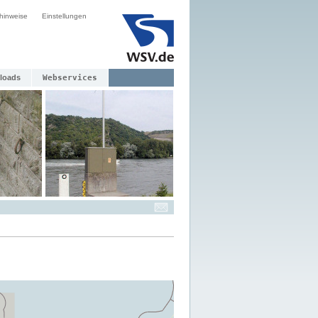
hinweise
Einstellungen
loads
Webservices