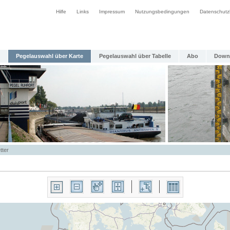
Hilfe
Links
Impressum
Nutzungsbedingungen
Datenschutz
Pegelauswahl über Karte
Pegelauswahl über Tabelle
Abo
Down
tter