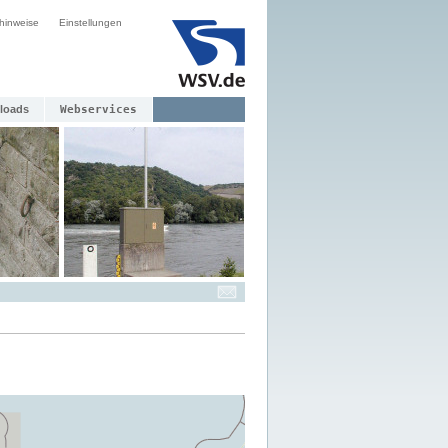
hinweise
Einstellungen
loads
Webservices