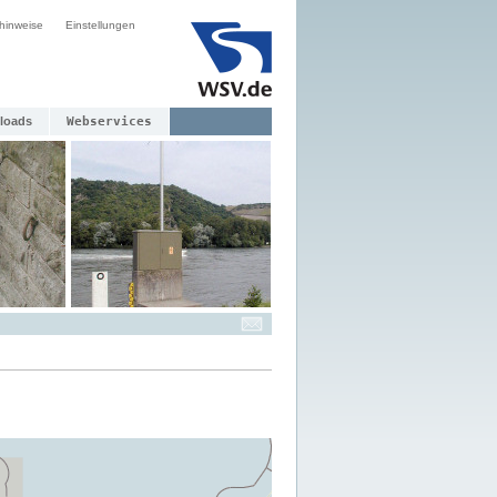
hinweise
Einstellungen
loads
Webservices