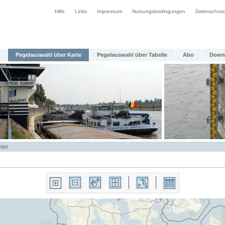
Hilfe
Links
Impressum
Nutzungsbedingungen
Datenschutz
Pegelauswahl über Karte
Pegelauswahl über Tabelle
Abo
Down
tter