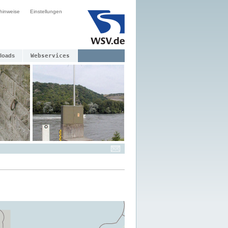
hinweise
Einstellungen
loads
Webservices