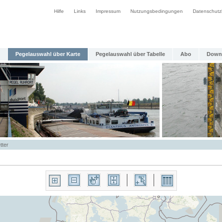
Hilfe
Links
Impressum
Nutzungsbedingungen
Datenschutz
Pegelauswahl über Karte
Pegelauswahl über Tabelle
Abo
Down
tter