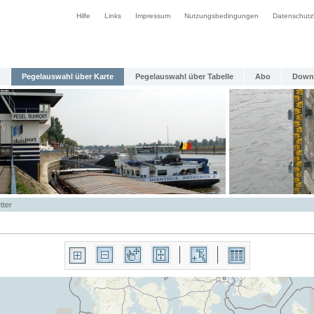
Hilfe
Links
Impressum
Nutzungsbedingungen
Datenschutz
Pegelauswahl über Karte
Pegelauswahl über Tabelle
Abo
Down
tter