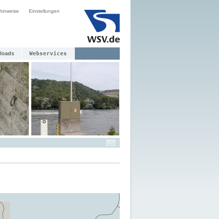
hinweise
Einstellungen
loads
Webservices