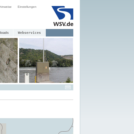
hinweise
Einstellungen
loads
Webservices