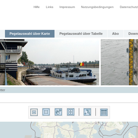
Hilfe
Links
Impressum
Nutzungsbedingungen
Datenschutz
Pegelauswahl über Karte
Pegelauswahl über Tabelle
Abo
Down
tter