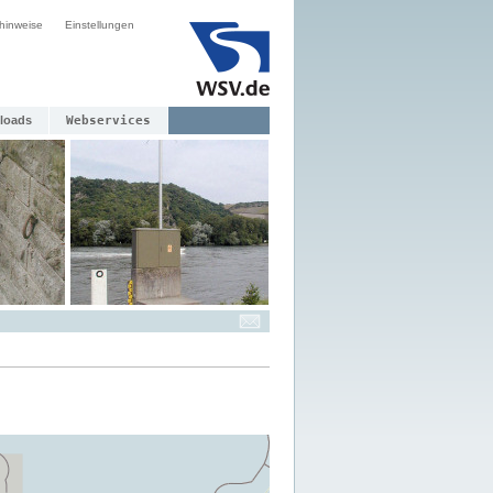
hinweise
Einstellungen
loads
Webservices