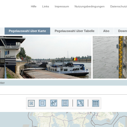
Hilfe
Links
Impressum
Nutzungsbedingungen
Datenschutz
Pegelauswahl über Karte
Pegelauswahl über Tabelle
Abo
Down
tter