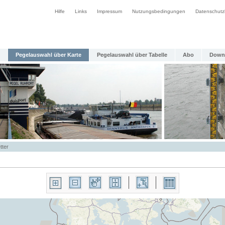
Hilfe
Links
Impressum
Nutzungsbedingungen
Datenschutz
Pegelauswahl über Karte
Pegelauswahl über Tabelle
Abo
Down
tter