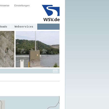
hinweise
Einstellungen
loads
Webservices