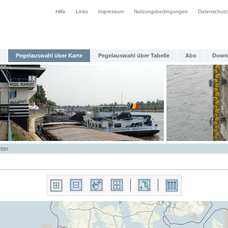
Hilfe
Links
Impressum
Nutzungsbedingungen
Datenschutz
Pegelauswahl über Karte
Pegelauswahl über Tabelle
Abo
Down
tter