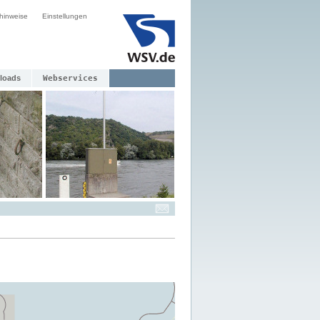
hinweise
Einstellungen
loads
Webservices