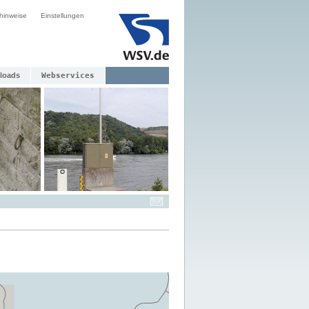
hinweise
Einstellungen
loads
Webservices