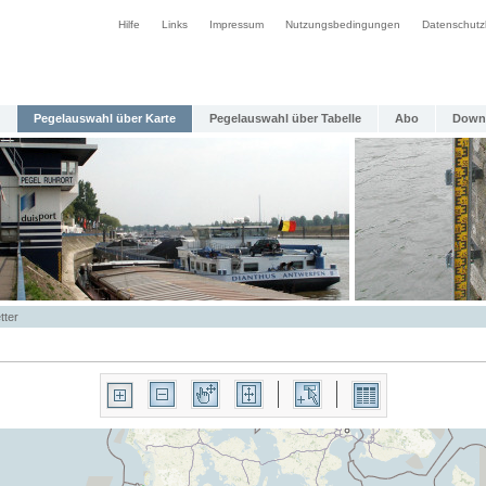
Hilfe
Links
Impressum
Nutzungsbedingungen
Datenschutz
Pegelauswahl über Karte
Pegelauswahl über Tabelle
Abo
Down
tter