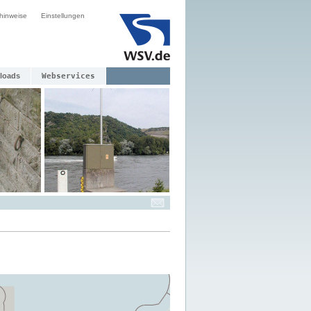
hinweise
Einstellungen
loads
Webservices