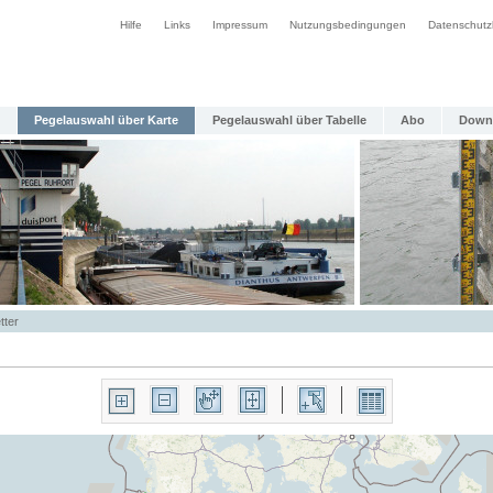
Hilfe
Links
Impressum
Nutzungsbedingungen
Datenschutz
Pegelauswahl über Karte
Pegelauswahl über Tabelle
Abo
Down
tter