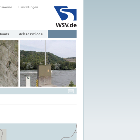
hinweise
Einstellungen
loads
Webservices