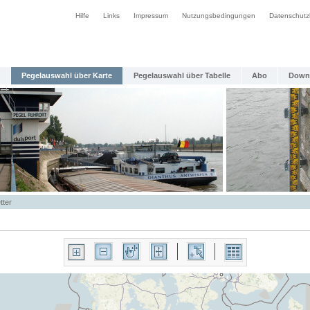
Hilfe
Links
Impressum
Nutzungsbedingungen
Datenschutz
Pegelauswahl über Karte
Pegelauswahl über Tabelle
Abo
Down
tter