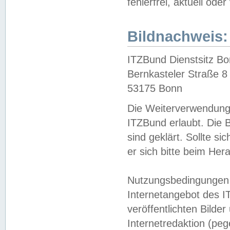
fehlerfrei, aktuell oder
Bildnachweis:
ITZBund Dienstsitz B
Bernkasteler Straße 8
53175 Bonn
Die Weiterverwendung 
ITZBund erlaubt. Die B
sind geklärt. Sollte s
er sich bitte beim He
Nutzungsbedingungen 
Internetangebot des I
veröffentlichten Bilde
Internetredaktion (peg