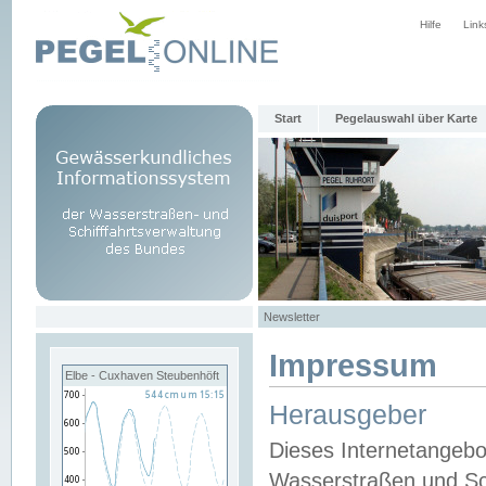
Hilfe
Link
Start
Pegelauswahl über Karte
Newsletter
Impressum
Elbe - Cuxhaven Steubenhöft
Herausgeber
Dieses Internetangebo
Wasserstraßen und Sch