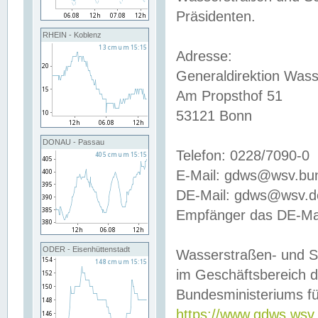
Präsidenten.
RHEIN - Koblenz
Adresse:
Generaldirektion Wass
Am Propsthof 51
53121 Bonn
DONAU - Passau
Telefon: 0228/7090-0
E-Mail: gdws@wsv.bu
DE-Mail: gdws@wsv.de-
Empfänger das DE-Mai
ODER - Eisenhüttenstadt
Wasserstraßen- und S
im Geschäftsbereich 
Bundesministeriums fü
https://www.gdws.wsv