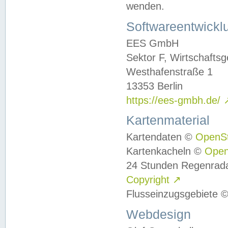
wenden.
Softwareentwickl
EES GmbH
Sektor F, Wirtschafts
Westhafenstraße 1
13353 Berlin
https://ees-gmbh.de/
Kartenmaterial
Kartendaten ©
OpenS
Kartenkacheln ©
Ope
24 Stunden Regenrad
Copyright
↗
Flusseinzugsgebiete 
Webdesign