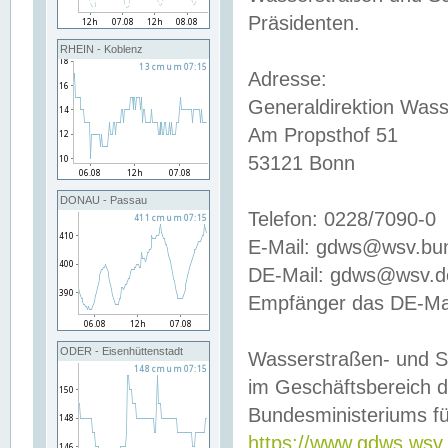
Präsidenten.
RHEIN - Koblenz
Adresse:
Generaldirektion Wass
Am Propsthof 51
53121 Bonn
DONAU - Passau
Telefon: 0228/7090-0
E-Mail: gdws@wsv.bu
DE-Mail: gdws@wsv.de-
Empfänger das DE-Mai
ODER - Eisenhüttenstadt
Wasserstraßen- und S
im Geschäftsbereich 
Bundesministeriums fü
https://www.gdws.wsv