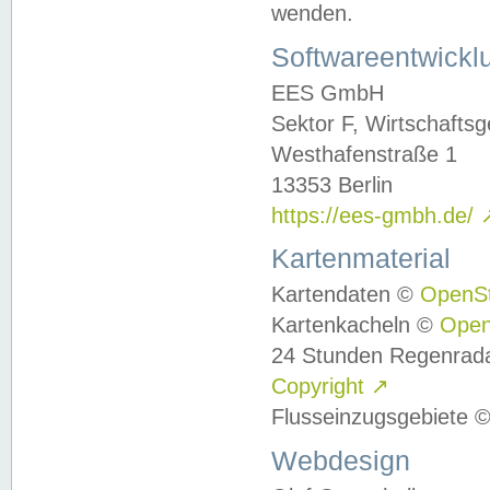
wenden.
Softwareentwickl
EES GmbH
Sektor F, Wirtschafts
Westhafenstraße 1
13353 Berlin
https://ees-gmbh.de/
Kartenmaterial
Kartendaten ©
OpenS
Kartenkacheln ©
Ope
24 Stunden Regenrad
Copyright
↗
Flusseinzugsgebiete 
Webdesign