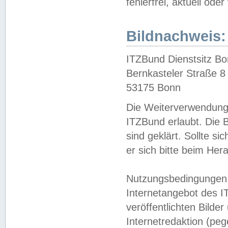
fehlerfrei, aktuell oder
Bildnachweis:
ITZBund Dienstsitz B
Bernkasteler Straße 8
53175 Bonn
Die Weiterverwendung 
ITZBund erlaubt. Die B
sind geklärt. Sollte s
er sich bitte beim He
Nutzungsbedingungen 
Internetangebot des I
veröffentlichten Bilde
Internetredaktion (peg