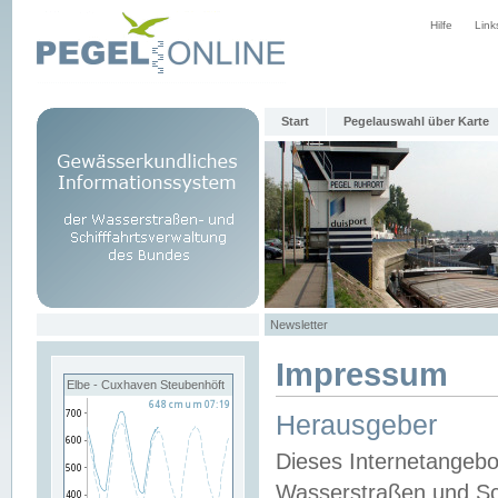
Hilfe
Link
Start
Pegelauswahl über Karte
Newsletter
Impressum
Elbe - Cuxhaven Steubenhöft
Herausgeber
Dieses Internetangebo
Wasserstraßen und Sch