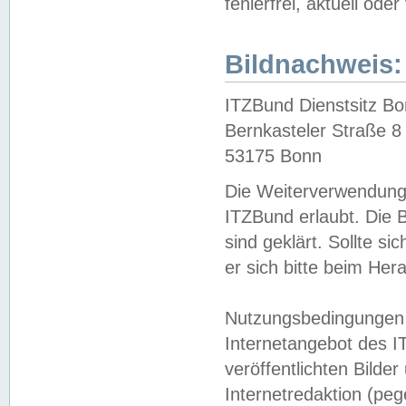
fehlerfrei, aktuell oder
Bildnachweis:
ITZBund Dienstsitz B
Bernkasteler Straße 8
53175 Bonn
Die Weiterverwendung 
ITZBund erlaubt. Die B
sind geklärt. Sollte s
er sich bitte beim He
Nutzungsbedingungen 
Internetangebot des I
veröffentlichten Bilde
Internetredaktion (peg