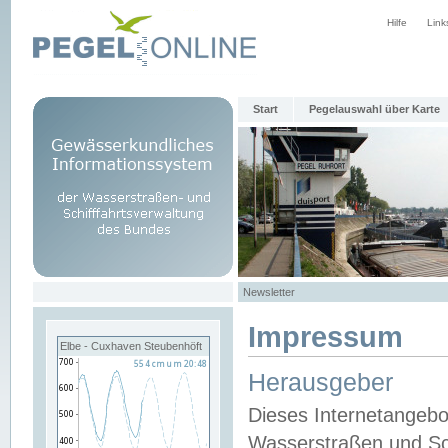
Hilfe
Link
Start
Pegelauswahl über Karte
Newsletter
Impressum
Elbe - Cuxhaven Steubenhöft
Herausgeber
Dieses Internetangebo
Wasserstraßen und Sch