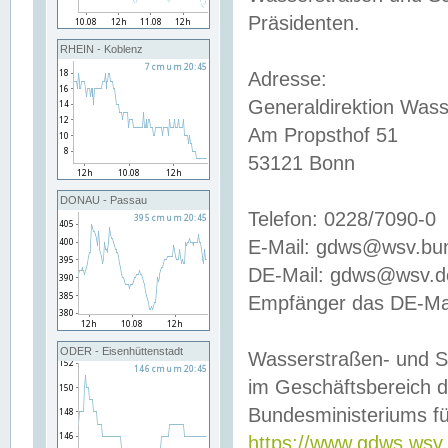
Präsidenten.
RHEIN - Koblenz
Adresse:
Generaldirektion Wass
Am Propsthof 51
53121 Bonn
DONAU - Passau
Telefon: 0228/7090-0
E-Mail: gdws@wsv.bu
DE-Mail: gdws@wsv.de-
Empfänger das DE-Mai
ODER - Eisenhüttenstadt
Wasserstraßen- und S
im Geschäftsbereich 
Bundesministeriums fü
https://www.gdws.wsv