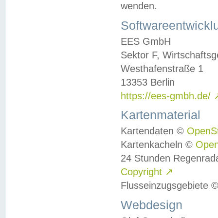
wenden.
Softwareentwickl
EES GmbH
Sektor F, Wirtschafts
Westhafenstraße 1
13353 Berlin
https://ees-gmbh.de/
Kartenmaterial
Kartendaten ©
OpenS
Kartenkacheln ©
Ope
24 Stunden Regenrad
Copyright
↗
Flusseinzugsgebiete 
Webdesign