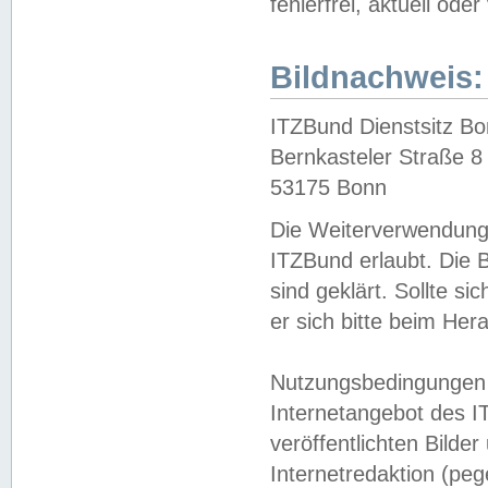
fehlerfrei, aktuell oder
Bildnachweis:
ITZBund Dienstsitz B
Bernkasteler Straße 8
53175 Bonn
Die Weiterverwendung 
ITZBund erlaubt. Die B
sind geklärt. Sollte s
er sich bitte beim He
Nutzungsbedingungen 
Internetangebot des I
veröffentlichten Bilde
Internetredaktion (peg