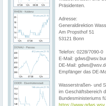
Präsidenten.
RHEIN - Koblenz
Adresse:
Generaldirektion Wass
Am Propsthof 51
53121 Bonn
DONAU - Passau
Telefon: 0228/7090-0
E-Mail: gdws@wsv.bu
DE-Mail: gdws@wsv.de-
Empfänger das DE-Mai
ODER - Eisenhüttenstadt
Wasserstraßen- und S
im Geschäftsbereich 
Bundesministeriums fü
https://www.gdws.wsv