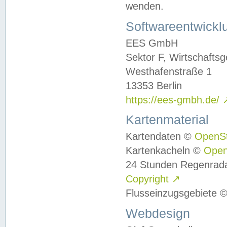
wenden.
Softwareentwickl
EES GmbH
Sektor F, Wirtschafts
Westhafenstraße 1
13353 Berlin
https://ees-gmbh.de/
Kartenmaterial
Kartendaten ©
OpenS
Kartenkacheln ©
Ope
24 Stunden Regenrad
Copyright
↗
Flusseinzugsgebiete 
Webdesign