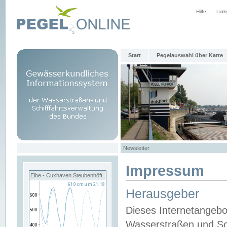
Hilfe
Link
Start
Pegelauswahl über Karte
Newsletter
Impressum
Elbe - Cuxhaven Steubenhöft
Herausgeber
Dieses Internetangebo
Wasserstraßen und Sch