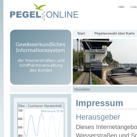
Hilfe
Link
Start
Pegelauswahl über Karte
Newsletter
Impressum
Elbe - Cuxhaven Steubenhöft
Herausgeber
Dieses Internetangebo
Wasserstraßen und Sch