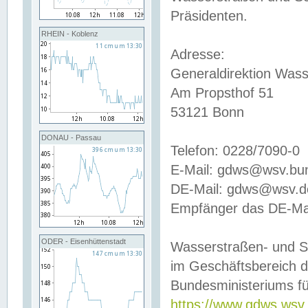
Präsidenten.
RHEIN - Koblenz
Adresse:
Generaldirektion Wass
Am Propsthof 51
53121 Bonn
DONAU - Passau
Telefon: 0228/7090-0
E-Mail: gdws@wsv.bu
DE-Mail: gdws@wsv.de-
Empfänger das DE-Mai
ODER - Eisenhüttenstadt
Wasserstraßen- und S
im Geschäftsbereich 
Bundesministeriums fü
https://www.gdws.wsv