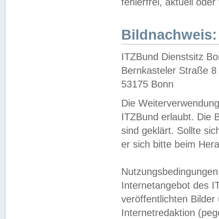
fehlerfrei, aktuell oder
Bildnachweis:
ITZBund Dienstsitz B
Bernkasteler Straße 8
53175 Bonn
Die Weiterverwendung 
ITZBund erlaubt. Die B
sind geklärt. Sollte s
er sich bitte beim He
Nutzungsbedingungen 
Internetangebot des I
veröffentlichten Bilde
Internetredaktion (peg