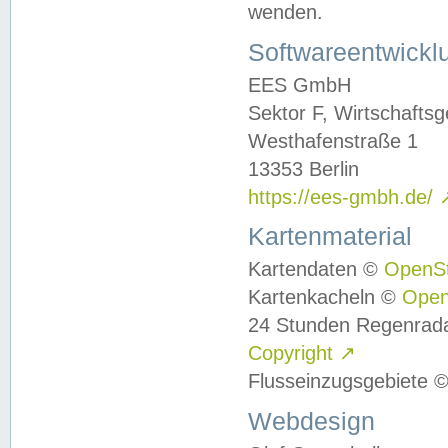
wenden.
Softwareentwickl
EES GmbH
Sektor F, Wirtschafts
Westhafenstraße 1
13353 Berlin
https://ees-gmbh.de/
Kartenmaterial
Kartendaten ©
OpenS
Kartenkacheln ©
Ope
24 Stunden Regenrad
Copyright
↗
Flusseinzugsgebiete 
Webdesign