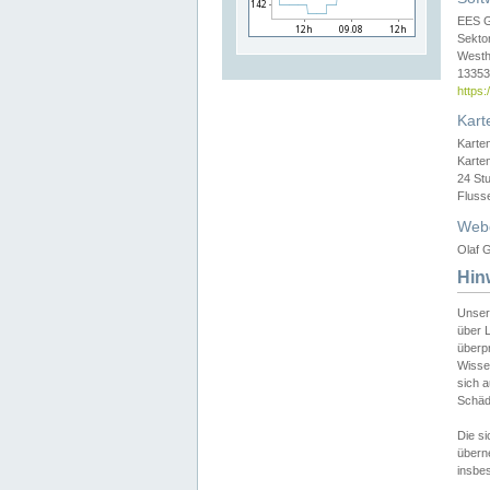
EES 
Sekto
Westh
13353 
https
Kart
Karte
Karte
24 St
Fluss
Web
Olaf G
Hin
Unser
über L
überpr
Wissen
sich a
Schäde
Die si
überne
insbes