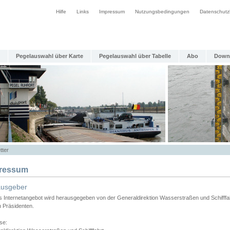
Hilfe
Links
Impressum
Nutzungsbedingungen
Datenschutz
Pegelauswahl über Karte
Pegelauswahl über Tabelle
Abo
Down
tter
ressum
ausgeber
s Internetangebot wird herausgegeben von der Generaldirektion Wasserstraßen und Schifffa
n Präsidenten.
se: