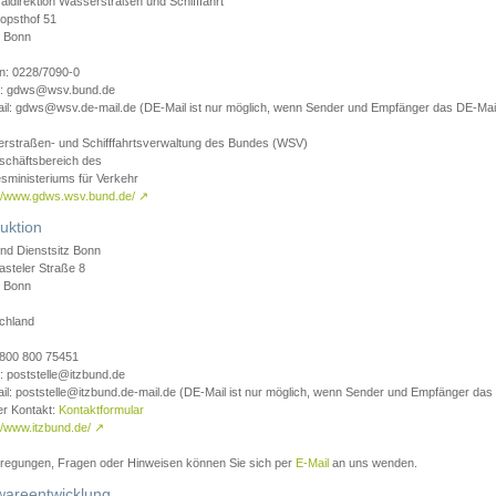
aldirektion Wasserstraßen und Schifffahrt
opsthof 51
 Bonn
on: 0228/7090-0
l: gdws@wsv.bund.de
il: gdws@wsv.de-mail.de (DE-Mail ist nur möglich, wenn Sender und Empfänger das DE-Mail
rstraßen- und Schifffahrtsverwaltung des Bundes (WSV)
schäftsbereich des
sministeriums für Verkehr
://www.gdws.wsv.bund.de/
↗
uktion
nd Dienstsitz Bonn
asteler Straße 8
 Bonn
chland
 0800 800 75451
: poststelle@itzbund.de
il: poststelle@itzbund.de-mail.de (DE-Mail ist nur möglich, wenn Sender und Empfänger das
er Kontakt:
Kontaktformular
//www.itzbund.de/
↗
nregungen, Fragen oder Hinweisen können Sie sich per
E-Mail
an uns wenden.
wareentwicklung