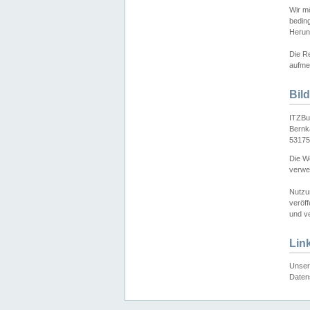
Wir mö
bedin
Herun
Die Re
aufmer
Bil
ITZBu
Bernk
53175
Die We
verwen
Nutzu
veröff
und ve
Lin
Unser 
Daten