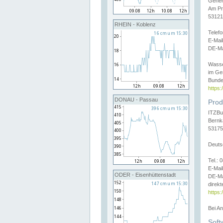
Gener
Am Pr
53121
RHEIN - Koblenz
Telef
E-Mai
DE-Ma
Wasse
im Ge
Bunde
https
DONAU - Passau
Prod
ITZBu
Bernk
53175
Deuts
Tel.:
E-Mail
ODER - Eisenhüttenstadt
DE-Ma
direkt
https:
Bei A
Soft