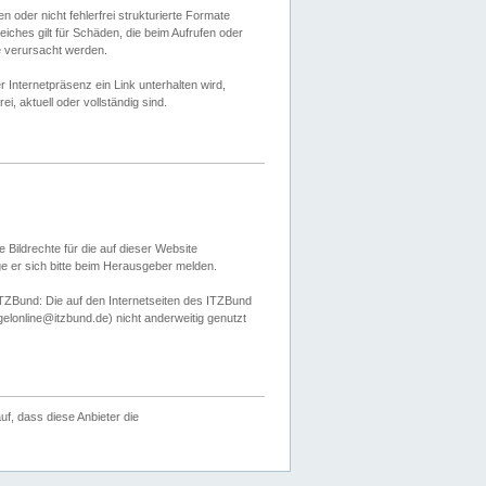
 oder nicht fehlerfrei strukturierte Formate
ches gilt für Schäden, die beim Aufrufen oder
e verursacht werden.
er Internetpräsenz ein Link unterhalten wird,
, aktuell oder vollständig sind.
 Bildrechte für die auf dieser Website
öge er sich bitte beim Herausgeber melden.
TZBund: Die auf den Internetseiten des ITZBund
gelonline@itzbund.de) nicht anderweitig genutzt
f, dass diese Anbieter die