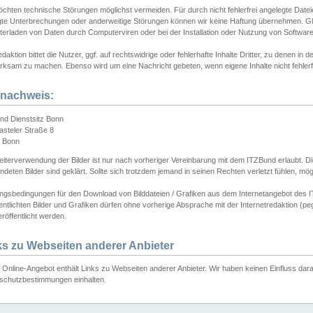
chten technische Störungen möglichst vermeiden. Für durch nicht fehlerfrei angelegte Dateien
gte Unterbrechungen oder anderweitige Störungen können wir keine Haftung übernehmen. Glei
terladen von Daten durch Computerviren oder bei der Installation oder Nutzung von Softwar
daktion bittet die Nutzer, ggf. auf rechtswidrige oder fehlerhafte Inhalte Dritter, zu denen in d
ksam zu machen. Ebenso wird um eine Nachricht gebeten, wenn eigene Inhalte nicht fehlerfrei
dnachweis:
nd Dienstsitz Bonn
asteler Straße 8
 Bonn
iterverwendung der Bilder ist nur nach vorheriger Vereinbarung mit dem ITZBund erlaubt. Die
deten Bilder sind geklärt. Sollte sich trotzdem jemand in seinen Rechten verletzt fühlen, m
ngsbedingungen für den Download von Bilddateien / Grafiken aus dem Internetangebot des I
entlichten Bilder und Grafiken dürfen ohne vorherige Absprache mit der Internetredaktion (pe
röffentlicht werden.
ks zu Webseiten anderer Anbieter
Online-Angebot enthält Links zu Webseiten anderer Anbieter. Wir haben keinen Einfluss darau
schutzbestimmungen einhalten.