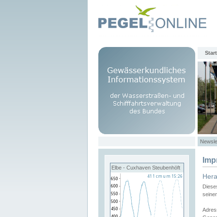
Start
Newsle
Imp
Elbe - Cuxhaven Steubenhöft
Her
Diese
seine
Adres