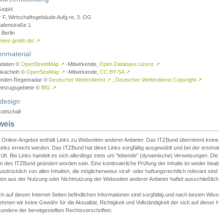
GmbH
r F, Wirtschaftsgebäude Aufg.re, 3. OG
afenstraße 1
Berlin
://ees-gmbh.de/
↗
enmaterial
ndaten ©
OpenStreetMap
↗
-Mitwirkende,
Open Database Lizenz
↗
nkacheln ©
OpenSeaMap
↗
-Mitwirkende,
CC-BY-SA
↗
unden Regenradar ©
Deutscher Wetterdienst
↗
,
Deutscher Wetterdienst Copyright
↗
einzugsgebiete ©
BfG
↗
design
ottschall
weis
 Online-Angebot enthält Links zu Webseiten anderer Anbieter. Das ITZBund übernimmt keine V
inks erreicht werden. Das ITZBund hat diese Links sorgfältig ausgewählt und bei der erstmal
üft. Bei Links handelt es sich allerdings stets um "lebende" (dynamische) Verweisungen. Die
 des ITZBund geändert worden sein. Eine kontinuierliche Prüfung der Inhalte ist weder beab
usdrücklich von allen Inhalten, die möglicherweise straf- oder haftungsrechtlich relevant sin
n aus der Nutzung oder Nichtnutzung der Webseiten anderer Anbieter haftet ausschließlich d
ch auf diesen Internet-Seiten befindlichen Informationen sind sorgfältig und nach besten 
hmen wir keine Gewähr für die Aktualität, Richtigkeit und Vollständigkeit der sich auf diese
ondere der bereitgestellten Rechtsvorschriften.