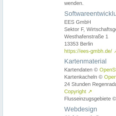
wenden.
Softwareentwickl
EES GmbH
Sektor F, Wirtschafts
Westhafenstraße 1
13353 Berlin
https://ees-gmbh.de/
Kartenmaterial
Kartendaten ©
OpenS
Kartenkacheln ©
Ope
24 Stunden Regenrad
Copyright
↗
Flusseinzugsgebiete 
Webdesign