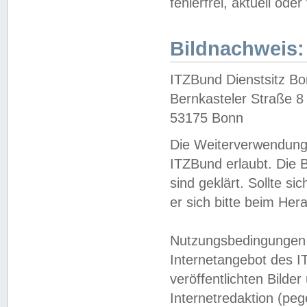
fehlerfrei, aktuell oder
Bildnachweis:
ITZBund Dienstsitz B
Bernkasteler Straße 8
53175 Bonn
Die Weiterverwendung 
ITZBund erlaubt. Die B
sind geklärt. Sollte s
er sich bitte beim He
Nutzungsbedingungen 
Internetangebot des I
veröffentlichten Bilde
Internetredaktion (peg