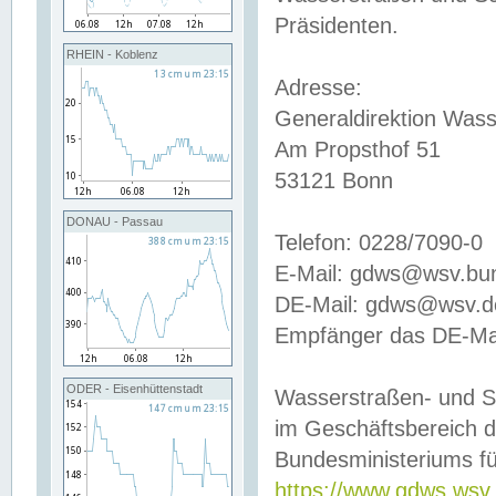
Präsidenten.
RHEIN - Koblenz
Adresse:
Generaldirektion Wass
Am Propsthof 51
53121 Bonn
DONAU - Passau
Telefon: 0228/7090-0
E-Mail: gdws@wsv.bu
DE-Mail: gdws@wsv.de-
Empfänger das DE-Mai
ODER - Eisenhüttenstadt
Wasserstraßen- und S
im Geschäftsbereich 
Bundesministeriums fü
https://www.gdws.wsv