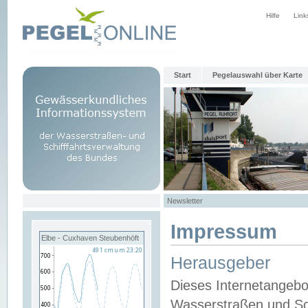
Hilfe
Link
Start
Pegelauswahl über Karte
Newsletter
Impressum
Elbe - Cuxhaven Steubenhöft
Herausgeber
Dieses Internetangebo
Wasserstraßen und Sch