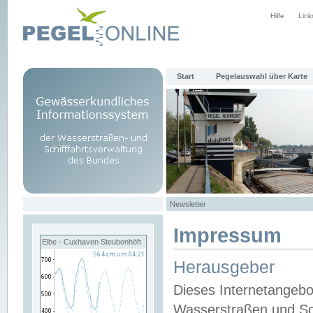
Hilfe
Link
Start
Pegelauswahl über Karte
Newsletter
Impressum
Elbe - Cuxhaven Steubenhöft
Herausgeber
Dieses Internetangebo
Wasserstraßen und Sch