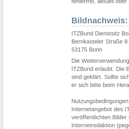
fehlerfrei, aktuell oder
Bildnachweis:
ITZBund Dienstsitz B
Bernkasteler Straße 8
53175 Bonn
Die Weiterverwendung 
ITZBund erlaubt. Die B
sind geklärt. Sollte s
er sich bitte beim He
Nutzungsbedingungen 
Internetangebot des I
veröffentlichten Bilde
Internetredaktion (peg