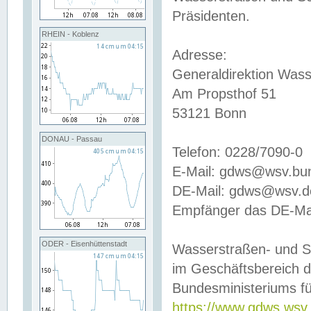
Präsidenten.
RHEIN - Koblenz
Adresse:
Generaldirektion Wass
Am Propsthof 51
53121 Bonn
DONAU - Passau
Telefon: 0228/7090-0
E-Mail: gdws@wsv.bu
DE-Mail: gdws@wsv.de-
Empfänger das DE-Mai
ODER - Eisenhüttenstadt
Wasserstraßen- und S
im Geschäftsbereich 
Bundesministeriums fü
https://www.gdws.wsv