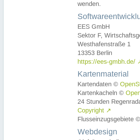
wenden.
Softwareentwickl
EES GmbH
Sektor F, Wirtschafts
Westhafenstraße 1
13353 Berlin
https://ees-gmbh.de/
Kartenmaterial
Kartendaten ©
OpenS
Kartenkacheln ©
Ope
24 Stunden Regenrad
Copyright
↗
Flusseinzugsgebiete 
Webdesign