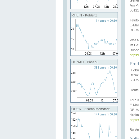
Gener
Am Pr
53121
RHEIN - Koblenz
Telef
E-Mai
DE-Ma
Wasse
im Ge
Bunde
https
DONAU - Passau
Prod
ITZBu
Bernk
53175
Deuts
Tel.:
E-Mail
ODER - Eisenhüttenstadt
DE-Ma
direkt
https:
Bei A
Soft