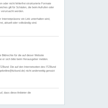
 oder nicht fehlerfrei strukturierte Formate
ches gilt für Schäden, die beim Aufrufen oder
e verursacht werden.
er Internetpräsenz ein Link unterhalten wird,
, aktuell oder vollständig sind.
 Bildrechte für die auf dieser Website
öge er sich bitte beim Herausgeber melden.
TZBund: Die auf den Internetseiten des ITZBund
gelonline@itzbund.de) nicht anderweitig genutzt
f, dass diese Anbieter die