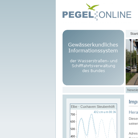
Start
Newsle
Imp
Elbe - Cuxhaven Steubenhöft
Her
Diese
seine
Adres