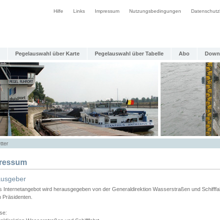
Hilfe
Links
Impressum
Nutzungsbedingungen
Datenschutz
Pegelauswahl über Karte
Pegelauswahl über Tabelle
Abo
Down
tter
ressum
ausgeber
s Internetangebot wird herausgegeben von der Generaldirektion Wasserstraßen und Schifffa
n Präsidenten.
se: