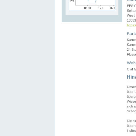
EES 
Sekto
Westh
13353 
https
Kart
Karte
Karte
24 St
Fluss
Web
Olaf G
Hin
Unser
über L
überpr
Wissen
sich a
Schäde
Die si
überne
insbes