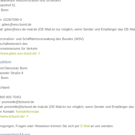
aldirektion Wasserstraßen und Schifffahrt
opsthof 51
 Bonn
on: 0228/7090-0
l: gdws@wsv.bund.de
il: gdws@wsv.de-mail.de (DE-Mail ist nur möglich, wenn Sender und Empfänger das DE-Mail
rstraßen- und Schifffahrtsverwaltung des Bundes (WSV)
schäftsbereich des
sministeriums für Verkehr
://www.gdws.wsv.bund.de/
↗
uktion
nd Dienstsitz Bonn
asteler Straße 8
 Bonn
chland
 0800 800 75451
: poststelle@itzbund.de
il: poststelle@itzbund.de-mail.de (DE-Mail ist nur möglich, wenn Sender und Empfänger das
er Kontakt:
Kontaktformular
//www.itzbund.de/
↗
nregungen, Fragen oder Hinweisen können Sie sich per
E-Mail
an uns wenden.
wareentwicklung