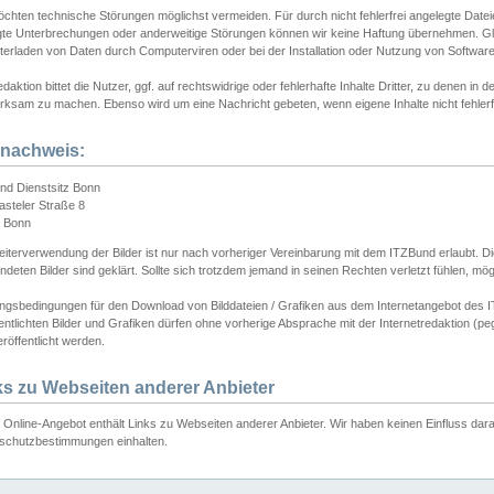
chten technische Störungen möglichst vermeiden. Für durch nicht fehlerfrei angelegte Dateien
gte Unterbrechungen oder anderweitige Störungen können wir keine Haftung übernehmen. Glei
terladen von Daten durch Computerviren oder bei der Installation oder Nutzung von Softwar
daktion bittet die Nutzer, ggf. auf rechtswidrige oder fehlerhafte Inhalte Dritter, zu denen in d
ksam zu machen. Ebenso wird um eine Nachricht gebeten, wenn eigene Inhalte nicht fehlerfrei
dnachweis:
nd Dienstsitz Bonn
asteler Straße 8
 Bonn
iterverwendung der Bilder ist nur nach vorheriger Vereinbarung mit dem ITZBund erlaubt. Die
deten Bilder sind geklärt. Sollte sich trotzdem jemand in seinen Rechten verletzt fühlen, m
ngsbedingungen für den Download von Bilddateien / Grafiken aus dem Internetangebot des I
entlichten Bilder und Grafiken dürfen ohne vorherige Absprache mit der Internetredaktion (pe
röffentlicht werden.
ks zu Webseiten anderer Anbieter
Online-Angebot enthält Links zu Webseiten anderer Anbieter. Wir haben keinen Einfluss darau
schutzbestimmungen einhalten.