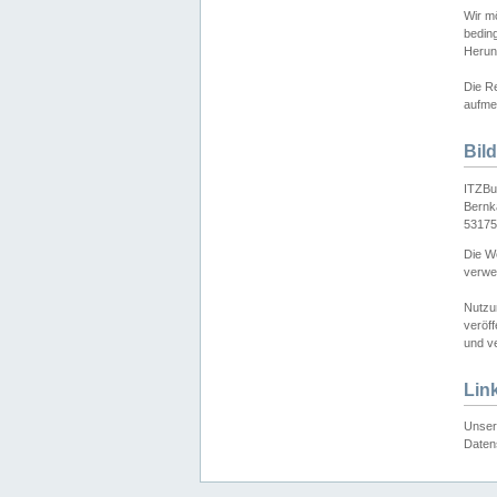
Wir mö
bedin
Herun
Die Re
aufmer
Bil
ITZBu
Bernk
53175
Die We
verwen
Nutzu
veröff
und ve
Lin
Unser 
Daten