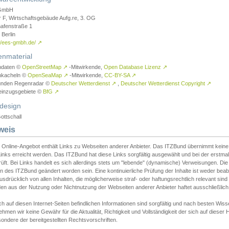
GmbH
r F, Wirtschaftsgebäude Aufg.re, 3. OG
afenstraße 1
Berlin
://ees-gmbh.de/
↗
enmaterial
ndaten ©
OpenStreetMap
↗
-Mitwirkende,
Open Database Lizenz
↗
nkacheln ©
OpenSeaMap
↗
-Mitwirkende,
CC-BY-SA
↗
unden Regenradar ©
Deutscher Wetterdienst
↗
,
Deutscher Wetterdienst Copyright
↗
einzugsgebiete ©
BfG
↗
design
ottschall
weis
 Online-Angebot enthält Links zu Webseiten anderer Anbieter. Das ITZBund übernimmt keine V
inks erreicht werden. Das ITZBund hat diese Links sorgfältig ausgewählt und bei der erstmal
üft. Bei Links handelt es sich allerdings stets um "lebende" (dynamische) Verweisungen. Die
 des ITZBund geändert worden sein. Eine kontinuierliche Prüfung der Inhalte ist weder beab
usdrücklich von allen Inhalten, die möglicherweise straf- oder haftungsrechtlich relevant sin
n aus der Nutzung oder Nichtnutzung der Webseiten anderer Anbieter haftet ausschließlich d
ch auf diesen Internet-Seiten befindlichen Informationen sind sorgfältig und nach besten 
hmen wir keine Gewähr für die Aktualität, Richtigkeit und Vollständigkeit der sich auf diese
ondere der bereitgestellten Rechtsvorschriften.