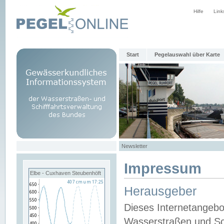
Hilfe
Link
Start
Pegelauswahl über Karte
Newsletter
Impressum
Elbe - Cuxhaven Steubenhöft
Herausgeber
Dieses Internetangebo
Wasserstraßen und Sch