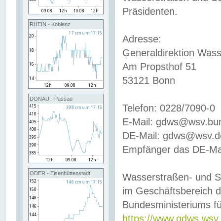
Präsidenten.
RHEIN - Koblenz
Adresse:
Generaldirektion Wass
Am Propsthof 51
53121 Bonn
DONAU - Passau
Telefon: 0228/7090-0
E-Mail: gdws@wsv.bu
DE-Mail: gdws@wsv.de-
Empfänger das DE-Mai
ODER - Eisenhüttenstadt
Wasserstraßen- und S
im Geschäftsbereich 
Bundesministeriums fü
https://www.gdws.wsv