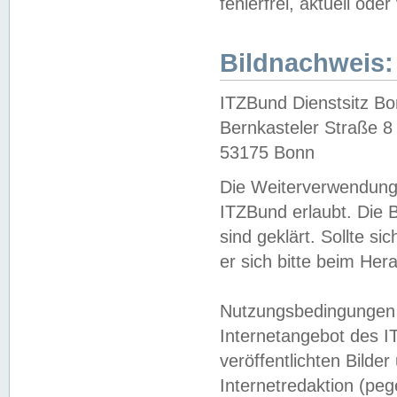
fehlerfrei, aktuell oder
Bildnachweis:
ITZBund Dienstsitz B
Bernkasteler Straße 8
53175 Bonn
Die Weiterverwendung 
ITZBund erlaubt. Die B
sind geklärt. Sollte s
er sich bitte beim He
Nutzungsbedingungen 
Internetangebot des I
veröffentlichten Bilde
Internetredaktion (peg