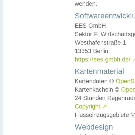
wenden.
Softwareentwickl
EES GmbH
Sektor F, Wirtschafts
Westhafenstraße 1
13353 Berlin
https://ees-gmbh.de/
Kartenmaterial
Kartendaten ©
OpenS
Kartenkacheln ©
Ope
24 Stunden Regenrad
Copyright
↗
Flusseinzugsgebiete 
Webdesign