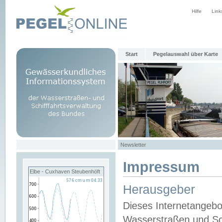
Hilfe
Link
Start
Pegelauswahl über Karte
Newsletter
Impressum
Elbe - Cuxhaven Steubenhöft
Herausgeber
Dieses Internetangebo
Wasserstraßen und Sch