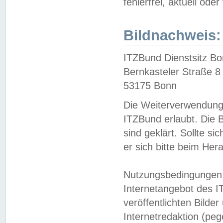
fehlerfrei, aktuell oder
Bildnachweis:
ITZBund Dienstsitz B
Bernkasteler Straße 8
53175 Bonn
Die Weiterverwendung 
ITZBund erlaubt. Die B
sind geklärt. Sollte s
er sich bitte beim He
Nutzungsbedingungen 
Internetangebot des I
veröffentlichten Bilde
Internetredaktion (peg