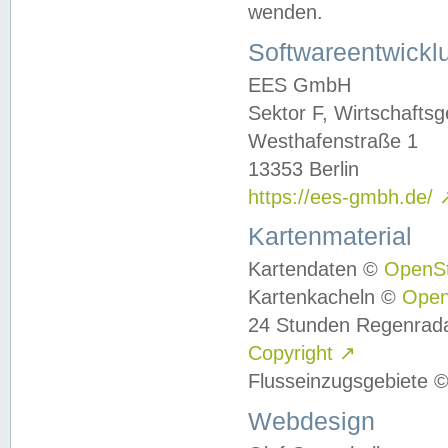
wenden.
Softwareentwickl
EES GmbH
Sektor F, Wirtschafts
Westhafenstraße 1
13353 Berlin
https://ees-gmbh.de/
Kartenmaterial
Kartendaten ©
OpenS
Kartenkacheln ©
Ope
24 Stunden Regenrad
Copyright
↗
Flusseinzugsgebiete 
Webdesign