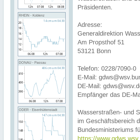
Präsidenten.
RHEIN - Koblenz
Adresse:
Generaldirektion Wass
Am Propsthof 51
53121 Bonn
DONAU - Passau
Telefon: 0228/7090-0
E-Mail: gdws@wsv.bu
DE-Mail: gdws@wsv.de-
Empfänger das DE-Mai
ODER - Eisenhüttenstadt
Wasserstraßen- und S
im Geschäftsbereich 
Bundesministeriums fü
https://www.gdws.wsv