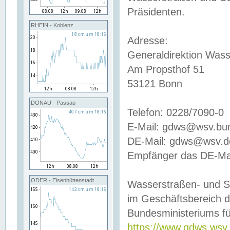
Präsidenten.
RHEIN - Koblenz
Adresse:
Generaldirektion Wass
Am Propsthof 51
53121 Bonn
DONAU - Passau
Telefon: 0228/7090-0
E-Mail: gdws@wsv.bu
DE-Mail: gdws@wsv.de-
Empfänger das DE-Mai
ODER - Eisenhüttenstadt
Wasserstraßen- und S
im Geschäftsbereich 
Bundesministeriums fü
https://www.gdws.wsv