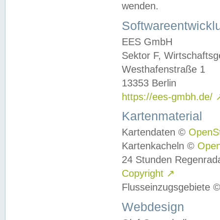
wenden.
Softwareentwickl
EES GmbH
Sektor F, Wirtschafts
Westhafenstraße 1
13353 Berlin
https://ees-gmbh.de/
Kartenmaterial
Kartendaten ©
OpenS
Kartenkacheln ©
Ope
24 Stunden Regenrad
Copyright
↗
Flusseinzugsgebiete 
Webdesign