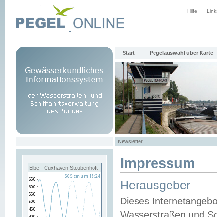
Hilfe
Link
Start
Pegelauswahl über Karte
Newsletter
Impressum
Elbe - Cuxhaven Steubenhöft
Herausgeber
Dieses Internetangebo
Wasserstraßen und Sch