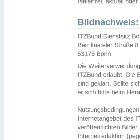
fehlerfrei, aktuell oder
Bildnachweis:
ITZBund Dienstsitz B
Bernkasteler Straße 8
53175 Bonn
Die Weiterverwendung 
ITZBund erlaubt. Die B
sind geklärt. Sollte s
er sich bitte beim He
Nutzungsbedingungen 
Internetangebot des I
veröffentlichten Bilde
Internetredaktion (peg