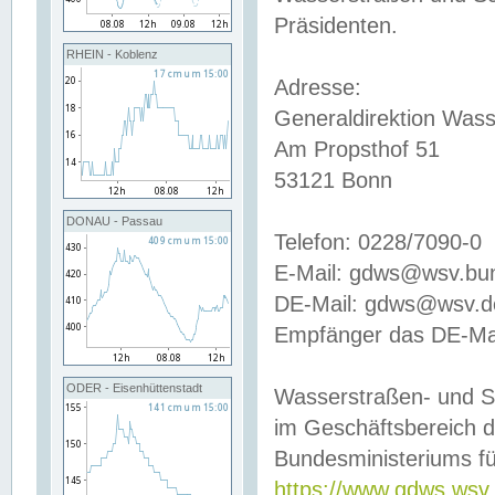
Präsidenten.
RHEIN - Koblenz
Adresse:
Generaldirektion Wass
Am Propsthof 51
53121 Bonn
DONAU - Passau
Telefon: 0228/7090-0
E-Mail: gdws@wsv.bu
DE-Mail: gdws@wsv.de-
Empfänger das DE-Mai
ODER - Eisenhüttenstadt
Wasserstraßen- und S
im Geschäftsbereich 
Bundesministeriums fü
https://www.gdws.wsv