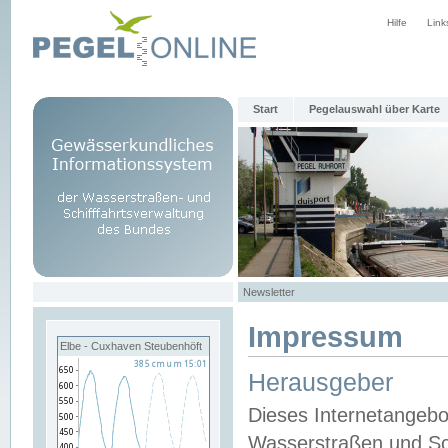
Hilfe
Link
Start
Pegelauswahl über Karte
Newsletter
Impressum
Elbe - Cuxhaven Steubenhöft
Herausgeber
Dieses Internetangebo
Wasserstraßen und Sch