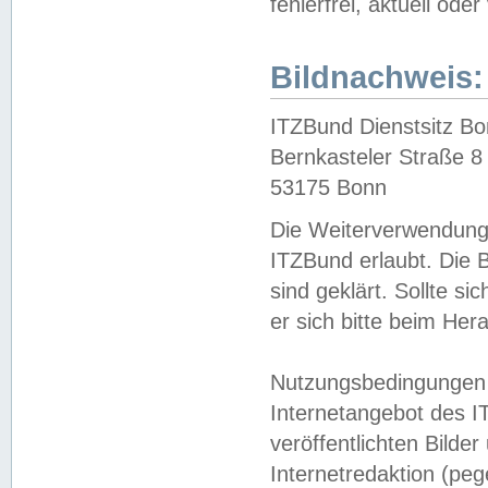
fehlerfrei, aktuell oder
Bildnachweis:
ITZBund Dienstsitz B
Bernkasteler Straße 8
53175 Bonn
Die Weiterverwendung 
ITZBund erlaubt. Die B
sind geklärt. Sollte s
er sich bitte beim He
Nutzungsbedingungen 
Internetangebot des I
veröffentlichten Bilde
Internetredaktion (peg