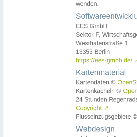
wenden.
Softwareentwickl
EES GmbH
Sektor F, Wirtschafts
Westhafenstraße 1
13353 Berlin
https://ees-gmbh.de/
Kartenmaterial
Kartendaten ©
OpenS
Kartenkacheln ©
Ope
24 Stunden Regenrad
Copyright
↗
Flusseinzugsgebiete 
Webdesign